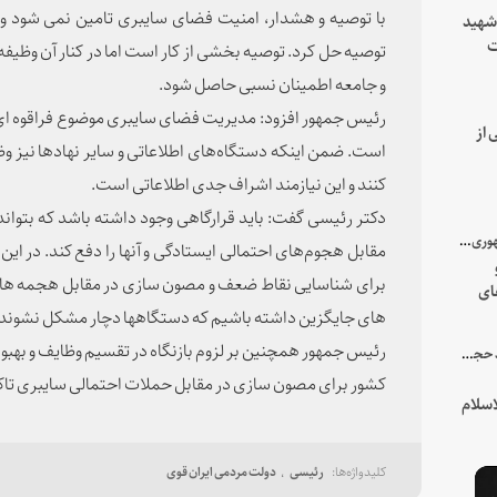
با توصیه و هشدار، امنیت فضای سایبری تامین نمی شود و ا
 شهید
ت
توصیه حل کرد. توصیه بخشی از کار است اما در کنار آن وظیفه
یه
و جامعه اطمینان نسبی حاصل شود.
رئیس جمهور افزود: مدیریت فضای سایبری موضوع فراقوه ای 
 از
است. ضمن اینکه دستگاه‌های اطلاعاتی و سایر نهادها نیز وظی
کنند و این نیازمند اشراف جدی اطلاعاتی است.
دکتر رئیسی گفت: باید قرارگاهی وجود داشته باشد که بتواند 
با میزبانی سرپرست ریاست جمهوری صورت گرفت؛
مقابل هجوم‌های احتمالی ایستادگی و آنها را دفع کند. در ای
برای شناسایی نقاط ضعف و مصون سازی در مقابل هجمه ها 
ای
هور
های جایگزین داشته باشیم که دستگاهها دچار مشکل نشوند.
رئیس جمهور همچنین بر لزوم بازنگاه در تقسیم وظایف و بهبود
در جمع خانواده و نزدیکان شهید حجت‌الاسلام‌والمسلمین رئیسی:
کشور برای مصون سازی در مقابل حملات احتمالی سایبری تاکی
سلام
رئیسی
دولت مردمی ایران قوی