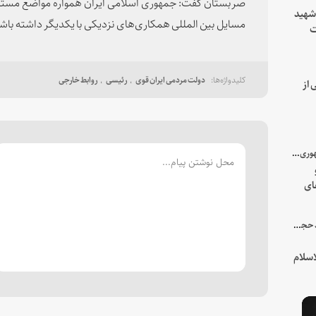
صربستان گفت: جمهوری اسلامی ایران همواره مواضع مستقلی 
 شهید
مسایل بین المللی همکاری‌های نزدیکی با یکدیگر داشته باش
ت
یه
دولت مردمی ایران قوی
رئیسی
روابط خارجی
 از
با میزبانی سرپرست ریاست جمهوری صورت گرفت؛
ای
هور
در جمع خانواده و نزدیکان شهید حجت‌الاسلام‌والمسلمین رئیسی:
سلام