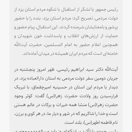
رئیس جمهور با تشکر از استقبال با شکوه مردم استان یزد از
دولت مردمی، تصریح کرد: مردم استان یزد، بنده را با حضور
پرشور و بامعنایشان شرمنده کردند. این استقبال، پیام حضور و
حمایت از ارزش‌های انقلاب و پاسداشت خون شهیدان و
همچنین اعلام حضور به امام المسلمین، حضرت آیت‌الله
خامنه‌ای است که مردم ایران همیشه در میدان آماده‌اند.
آیت‌الله دکتر سید ابراهیم رئیسی، ظهر امروز پنجشنبه در
جریان دومین سفر دولت مردمی به استان دارالعباده یزد، در
دیدار با مردم این استان در حسینیه امیرچقماق، با تبریک
فرارسیدن روز ولادت حضرت زهرا(س) گفت: کوثر وجود
حضرت زهرا(س) منشا همه خیرات و برکات در عالم هستی
است و خدا را شاکریم که در شهر و دیار ما، در هر کوی و برزن،
نام فاطمه اطهر(س)، بلند است.
رئیس جمهور با تأکید بر اینکه امروز باید مساله مهم و محوری