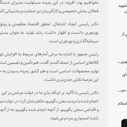
نخواهیم بود، افزود: در این زمینه مسئولیت مدیران دستگا
 شهید
فعالان بخش خصوصی و کارآفرینان نیز حمایت و پشتیبانی کنن
ت
یه
دکتر رئیسی ایجاد اشتغال، تحقق اقتصاد مقاومتی و رونق ت
بهره‌وری دانست و اظهار داشت: رشد تولید به عنوان بستر
 از
سرمایه‌گذاری و بهره‌وری است.
رئیس جمهور با اشاره به برخی آمارهای مربوط به افزایش تول
با میزبانی سرپرست ریاست جمهوری صورت گرفت؛
کالاهای اساسی از جمله گندم، گفت: هم تأمین و تضمین استقل
تولید محصولات اساسی است و هم کشور زمینه رسیدن به خوداتک
ای
این عرصه تلاش جدی‌تری داشت.
هور
در جمع خانواده و نزدیکان شهید حجت‌الاسلام‌والمسلمین رئیسی:
دکتر رئیسی با تأکید بر اینکه بنای ما در دولت مردمی بر این 
انجام شده با مردم سخن بگوییم، خاطرنشان کرد: در دولت مردم
سلام
و اقدامی سخن بگوییم، از آنچه انجام شده بگوییم، نه از آنچ
باعث امیدواری مردم می‌شود.