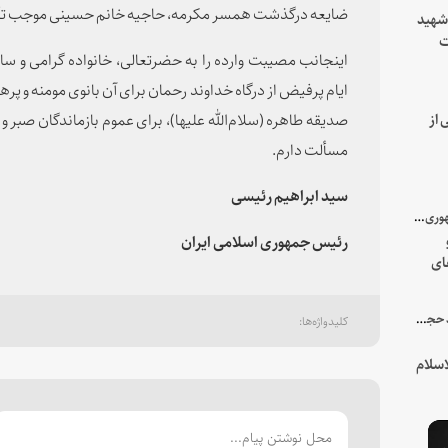
ضایعه درگذشت همسر مکرمه، حاجیه خانم حسینی موجب تأث
 شهید
ت
اینجانب مصیبت وارده را به حضرتعالی، خانواده گرامی و سا
یه
ایام پرفیض از درگاه خداوند رحمان برای آن بانوی مومنه و پ
صدیقه طاهره (سلام‌الله علیها)، برای عموم بازماندگان صبر 
 از
مسألت دارم.
سید ابراهیم رئیسی
با میزبانی سرپرست ریاست جمهوری صورت گرفت؛
رئیس جمهوری اسلامی ایران
ای
هور
در جمع خانواده و نزدیکان شهید حجت‌الاسلام‌والمسلمین رئیسی:
سلام