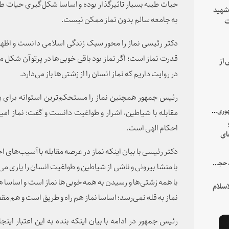
حیات طیبه بسیار تاثیرگذار بوده و اساسا شکل‌گیری حیات 
 شهید
به جامعه سالم بدون نماز ممکن نیست.
ت
یه
دکتر رئیسی نماز را محور سبک زندگی اسلامی دانست و اظها
قدرت نماز است؛ اگر نماز بود باقی خوبی‌ها در پرتو آن شکل می
 از
در روایت داریم که نماز انسان را از زشتی‌ها باز می‌دارد.
رئیس جمهور همچنین نماز را مستحکم‌ترین استوانه برای ی
با میزبانی سرپرست ریاست جمهوری صورت گرفت؛
مقابله با شیاطین، اشرار و طواغیت دانست و گفت: نماز امی
احکام الهی است.
ای
هور
دکتر رئیسی با بیان اینکه نماز در عرصه مقابله با آسیب‌های ا
در جمع خانواده و نزدیکان شهید حجت‌الاسلام‌والمسلمین رئیسی:
با منشا بیرونی و ناشی از شیاطین و طواغیت انسان را یاری می‌ک
با همه زشتی‌ها و رسیدن به همه خوبی‌ها نماز است و اساسا 
سلام
نماز به قله نمی‌رسد؛ اساسا نماز هم راه و طریق است و هم 
رئیس جمهور در ادامه با بیان اینکه بنده به این اعتبار اینج