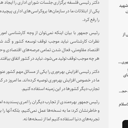
دکتر رئیسی فلسفه برگزاری جلسات شورای اداری را ایجاد هم
 شهید
یکی از ابتلائات ما در سازمان‌ها بروکراسی‌های اداری پیچید
ت
یه
را رفع کرد.
رئیس جمهور با بیان اینکه نمی‌توان از وجه کارشناسی امو
 از
نظرات کارشناسی نباید موجب توقف توسعه کشور و کُند ش
اقتصاد مقاومتی، فعال شدن تمامی عرصه‌های اقتصادی و حت
هر چه موجب توقف تولید می‌شود، نباید در کشور اتفاق بیافتد.
با میزبانی سرپرست ریاست جمهوری صورت گرفت؛
دکتر رئیسی افزایش بهره‌وری را یکی از مسائل مهم کشور عنوا
ای
ما در خصوص افزایش بهره‌وری توصیه کرده‌اند. ما امروز در کشو
هور
تجارب دیگر کشورها در این زمینه استفاده کنیم.
در جمع خانواده و نزدیکان شهید حجت‌الاسلام‌والمسلمین رئیسی:
رئیس جمهور بهره‌مندی از تجارب دیگران را امری پسندیده ام
سلام
و خاطرنشان کرد: ما به نسخه‌ها عمل نمی‌کنیم، بلکه آنها را بو
تجربه‌های دنیا استفاده کنیم اما از نسخه‌ها نه.