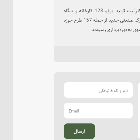
همچنین 4 واحد نفتی و پالایشی،243 مگاوات افزایش ظرفیت تولید برق، 128 کارخانه و بنگاه
اقتصادی،232 هزار تن صنایع تبدیلی کشاورزی و هفت شهرک صنعتی جدید از جمله 157 طرح حوزه
ر به بهره‌برداری رسیدند.
ارسال