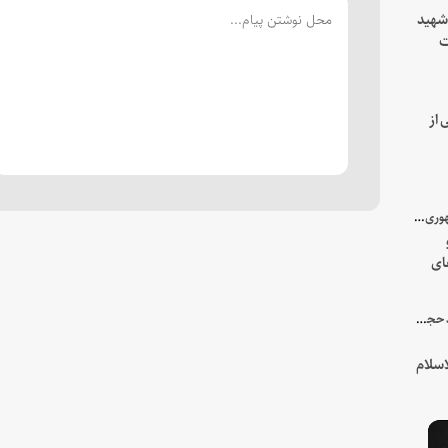
 شهید
ت
یه
 از
با میزبانی سرپرست ریاست جمهوری صورت گرفت؛
ای
هور
در جمع خانواده و نزدیکان شهید حجت‌الاسلام‌والمسلمین رئیسی:
سلام