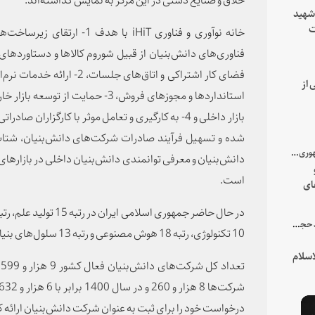
 شهید
ت
خانه نوآوری و فناوری
iHiT
با هدف 1- ارتقای زیر
یه
فناوری‌های دانش‌بنیان از قبیل شوروم کالاها و دستاوردها
فضای کار اشتراکی و اتاق‌های جل
 از
استانداردها و مجوزهای فروش، 3- حمایت
بازار داخلی و 4- به کارگیری و تعامل موثر با کارگزار
شده و تسهیل فرآیند صادرات شرکت‌های دانش‌بنیان، شتاب‌
با میزبانی سرپرست ریاست جمهوری صورت گرفت؛
دانش‌بنیان و معرفی توانمندی دانش‌بنیان داخلی در بازارهای
است.
ای
هور
در جمع خانواده و نزدیکان شهید حجت‌الاسلام‌والمسلمین رئیسی:
10 تکنولوژی، رتبه 18 هوش مصنوعی و رتبه 13 سلول‌های بنیادی در جهان قرار دارد.
سلام
درخواست خود را برای ثبت به عنوان شرکت دانش‌بنیان ارائه کر