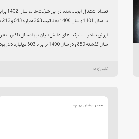
در سال 1401 و سال 1400 به ترتیب 263 هزار و 643 و 212 هزار و 129 نفر بوده است.
سال گذشته 850 و در سال 1400 برابر با 603 میلیارد دلار بوده است.