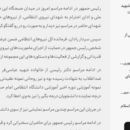
 شهید
رئیس جمهور در ادامه مراسم امروز در میدان صبحگاه این د
ت
ملی و ادای احترام به شهدای نیروی انتظامی، از نیروهای ح
یه
شهدای حاضر در مراسم نیز دیدار و به صورت رو در رو گفتگو کر
 از
سپس سردار رادان، فرمانده کل نیروهای انتظامی ضمن عرض
شخص رئیس جمهور در حمایت از اجرای ماموریت‌های نیروی ان
قدردانی و گزارشی از فعالیت‌ها و دستاوردهای این مجموعه ارائ
با میزبانی سرپرست ریاست جمهوری صورت گرفت؛
ای
ضدانقلاب به شهادت رسیده بود و نیز روحانی نمونه عقیدتی س
هور
نمونه آموزشی دوره اخیر آموزشی دانشگاه انتظامی امام حس
در جمع خانواده و نزدیکان شهید حجت‌الاسلام‌والمسلمین رئیسی:
درجه نماینده دانشجویان درجه بگیر را نیز به وی اعطا کرد.
سلام
در جریان این مراسم چندین مراسم نمایشی نیز از سوی دانش
در ادامه مراسم رئیس جمهور برای حاضران سخنرانی کرد و قرا