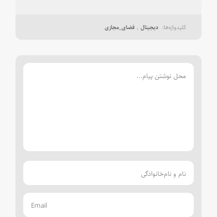
دیجیتال
فضای_مجازی