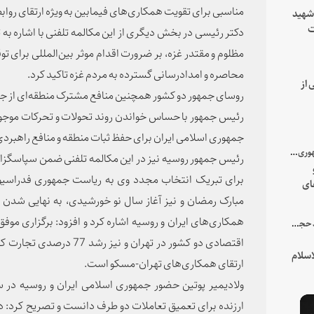
مناسبی برای تقویت همکاری‌های فیمابین به ویژه ارتقای روا
 شهید
ت
دکتر رئیسی در بخش دیگری از این مکالمه تلفنی با اشاره به
یه
مظلوم و مقتدر غزه، بر ضرورت اقدام موثر بین‌المللی برای 
محاصره و امدادرسانی گسترده به مردم غزه تاکید کرد.
 از
روسای جمهور دو کشور همچنین منافع مشترک منطقه‌ای از جمله 
رئیس جمهور با حساس خواندن روند تحولات و تحرکات موجود در
جمهوری اسلامی ایران برای حفظ ثبات منطقه و منافع راهبردی
با میزبانی سرپرست ریاست جمهوری صورت گرفت؛
رئیس جمهور روسیه نیز در این مکالمه تلفنی ضمن سپاسگزاری
برای تبریک انتخاب مجدد وی به ریاست جمهوری فدراسیون
ای
هور
مبارک رمضان و نیز آغاز سال نو خورشیدی، به نهایی شدن 
همکاری‌های ایران و روسیه اشاره کرد و افزود: برگزاری
در جمع خانواده و نزدیکان شهید حجت‌الاسلام‌والمسلمین رئیسی:
اقتصادی دو کشور در تهران و ن
سلام
ارتقای همکاری‌های تهران-مسکو است.
ولادیمیر پوتین حضور جمهوری اسلامی ایران و روسیه در 
ارزنده برای تعمیق تعاملات دو طرف دانست و تصریح کرد: د