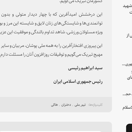
کشورمان تبریک می‌گویم.
 شهید
ت
این درخشش امیدآفرین که با چهار دیدار متولی و بدو
یه
توانمندی‌ها و شایستگی‌های زنان لایق و شایسته این مرز و بوم
ویژه مسئولان ورزشی، شاهد تداوم بالندگی و موفقیت این عزیز
 از
این پیروزی افتخارآفرین را به همه ملی پوشان، مربیان و سای
مهیج تبریک می‌گویم و توفیقات روزافزون آنان را مسئلت دارم.
با میزبانی سرپرست ریاست جمهوری صورت گرفت؛
سید ابراهیم رئیسی
ای
رئیس جمهوری اسلامی ایران
هور
در جمع خانواده و نزدیکان شهید حجت‌الاسلام‌والمسلمین رئیسی:
تیم_ملی
دختران
هاکی
سلام