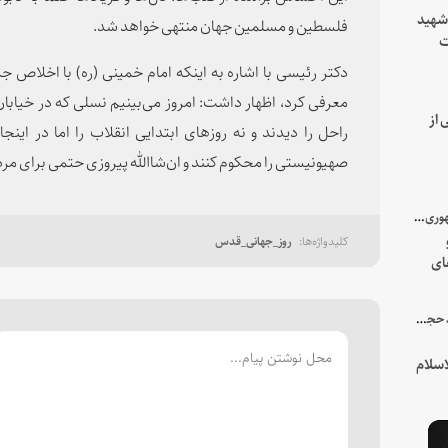
 شهید
فلسطین و مسلمین جهان منتهی خواهد شد.
ت
یه
دکتر رئیسی با اشاره به اینکه امام خمینی (ره) با اخلاص ج
معرفی کرد، اظهار داشت: امروز می‌بینیم نسلی که در خیابان
 از
صهیونیستی را محکوم کنند و ان‌شاالله پیروزی حتمی برای م
با میزبانی سرپرست ریاست جمهوری صورت گرفت؛
روز_جهانی_قدس
ای
هور
در جمع خانواده و نزدیکان شهید حجت‌الاسلام‌والمسلمین رئیسی:
سلام