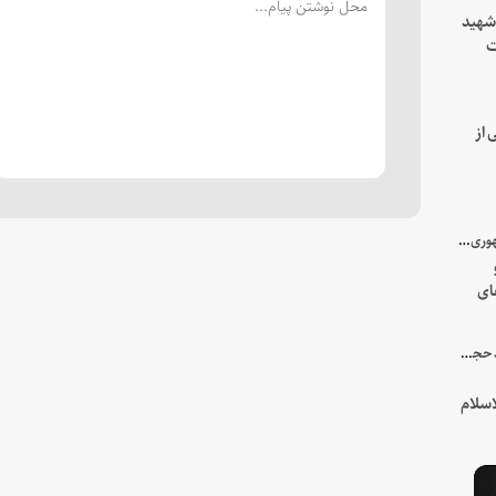
 شهید
ت
یه
 از
با میزبانی سرپرست ریاست جمهوری صورت گرفت؛
ای
هور
در جمع خانواده و نزدیکان شهید حجت‌الاسلام‌والمسلمین رئیسی:
سلام