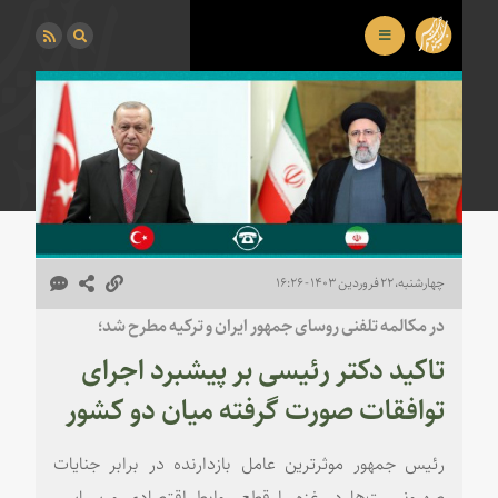
چهارشنبه، ۲۲ فروردین ۱۴۰۳ - ۱۶:۲۶
در مکالمه تلفنی روسای جمهور ایران و ترکیه مطرح شد؛
تاکید دکتر رئیسی بر پیشبرد اجرای
توافقات صورت گرفته میان دو کشور
رئیس جمهور موثرترین عامل بازدارنده در برابر جنایات
صهیونیست‌ها در غزه را قطع روابط اقتصادی و سیاسی