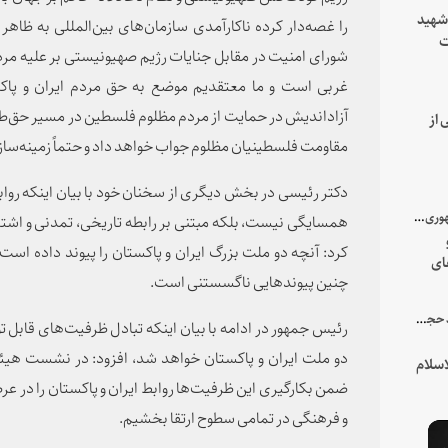
 شهید
را غصه‌دار کرده ناکارآمدی سازمان‌های بین‌المللی به ظاه
ت
شورای امنیت در مقابل جنایات رژیم صهیونیستی بر علیه مرد
یه
غربی است و ما معتقدیم موضع به حق مردم ایران و پاک
آزاداندیش در حمایت از مردم مظلوم فلسطین در مسیر حق‌طل
 از
مقاومت فلسطینیان مظلوم جواب خواهد داد و حتماً زمینه‌ساز 
دکتر رئیسی در بخش دیگری از سخنان خود با بیان اینکه رواب
با میزبانی سرپرست ریاست جمهوری صورت گرفت؛
همسایگی نیست، بلکه مبتنی بر رابطه تاریخی، تمدنی و اشت
کرد: آنچه دو ملت بزرگ ایران و پاکستان را پیوند داده اس
ای
چنین پیوندهایی ناگسستنی است.
هور
در جمع خانواده و نزدیکان شهید حجت‌الاسلام‌والمسلمین رئیسی:
رئیس جمهور در ادامه با بیان اینکه تبادل ظرفیت‌های قابل ت
دو ملت ایران و پاکستان خواهد شد، افزود: در نشست هیئت
سلام
ضمن بکارگیری این ظرفیت‌ها روابط ایران و پاکستان را در
و فرهنگی در تمامی سطوح ارتقا بخشیم.