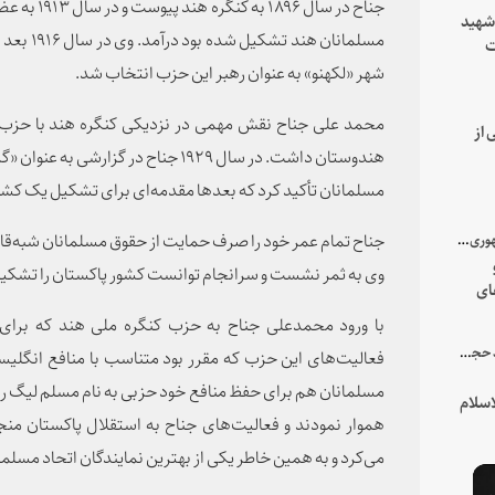
جناح در سال
 شهید
مسلمانان ه
ت
یه
شهر «لکهنو» به عنوان رهبر این حزب انتخاب شد.
محمد علی جناح نقش مهمی در نزدیکی کنگره هند با حزب 
 از
مسلمانان تأکید کرد که بعدها مقدمه‌ای برای تشکیل یک کش
جناح تمام عمر خود را صرف حمایت از حقوق مسلمانان شبه‌قار
با میزبانی سرپرست ریاست جمهوری صورت گرفت؛
وی به ثمر نشست و سرانجام توانست کشور پاکستان را تشکی
ای
هور
با ورود محمدعلی جناح به حزب کنگره ملی هند که برای
در جمع خانواده و نزدیکان شهید حجت‌الاسلام‌والمسلمین رئیسی:
فعالیت‌های این حزب که مقرر بود متناسب با منافع انگلیس
مسلمانان هم برای حفظ منافع خود حزبی به نام مسلم لیگ را 
سلام
هموار نمودند و فعالیت‌های جناح به استقلال پاکستان من
می‌کرد و به همین خاطر یکی از بهترین نمایندگان اتحاد مسلما