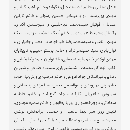
عادل مجللی و خانم فاطمه مجلل، تکواندو خانم ناهید کیانی و
مهدی پوررهنما، دو و میدانی حسین رسولی و خانم نازنین
عیدیان، فوتبال سیدمحمد میرجلیلی و امیرحسین اکبری،
والیبال محمدطاهر وادی و خانم آیتک سلامت، ژیمناستیک
مهدی الفتی و سیدمحمدرضا خیرخواه، در بخش جانبازان و
توان‌یابان سینا ضیقمی‌نژاد و خانم پرستو حبیبی، نابینایان
مهدی اولاد و خانم ملیحه صفایی، ناشنوایان احمدرضا رضایی و
خانم الهه گل‌محمدی، شمشیربازی مسعود فتوحی و شیرین
رضایی، تیراندازی جواد فروغی و خانم مرضیه پرورش‌نیا، جودو
خانم ولی بهاروندی و ابوالفضل محبی، شنا مهدی پنام‌تاش و
سیروس طاهریان، کاراته سجاد گنج‌زاده و خانم فاطمه
سعادتی، دوچرخه‌سواری پوریا یعقوبی و خانم سمیه موسوی،
تنیس روی میز نیما عالمیان و حمیده ایرانمنش، بوکس
محمدصالح مصباحی و عبدالرحمن دارا، کبدی فاضل اترا چالی
و خانم فریده ظریف دوست با اهدای لوح از سوی دکتر رئیسی