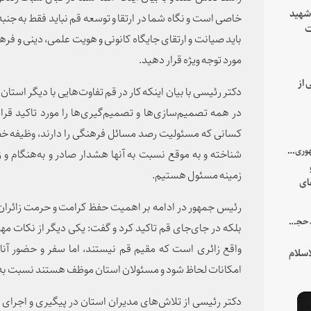
 شهید
خاصی است و نگاه شما در ارتقا و توسعه قم نباید فقط به جن
ت
باید صیانت و ارتقای جایگاه کانونی و هویت علمی، دینی و فرهن
یه
مورد توجه ویژه قرار دهید.
 از
دکتر رئیسی با بیان اینکه کار در قم تفاوت‌هایی با دیگر استان
در همه تصمیم‌سازی‌ها و تصمیم‌گیری‌ها را مورد تاکید قرا
کسانی که مسئولیت رصد مسائل فرهنگی را دارند، وظیفه خطیر
با میزبانی سرپرست ریاست جمهوری صورت گرفت؛
شناخته و به موقع نسبت به آنها هشدار صادر و به‌هنگام و ز
زمینه مسئول هستیم.
ای
هور
رئیس جمهور در ادامه بر اهمیت حفظ کرامت و حرمت زائران 
در جمع خانواده و نزدیکان شهید حجت‌الاسلام‌والمسلمین رئیسی:
بلکه در جای‌جای قم تاکید کرد و گفت: یکی دیگر از نکات مه
واقع زائری است که مقیم قم نیستند، اما سفر و حضور آنان 
سلام
امکانات لحاظ شود و مسئولان استان موظف هستند نسبت به 
دکتر رئیسی از تلاش‌های مدیران استان در پیگیری و اجرای