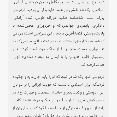
در تاریخ این زبان و در مسیر تکامل تمدن درخشان ایرانی ـ
اسلامی، یک نام نقشی بی همتا دارد و او، بی
تردید فردوسی
بزرگ است. شاهنامه حکیم فرزانه طوس، نماد آزادگی،
دادگری، پایمردی جوانمردانه و خردورزی عجین
شده با
ولایت
دوستی افتخارآفرین مردمان این سرزمین است؛ مردمی
که همیشه کنار حق ایستاده
اند، نه پشت منافع، مردمی که به
هر بهایی، دست متجاوز را از خاک خود کوتاه کرده
اند و
رستم
وار، قلب اهریمن را با ایمان به «وعده صادق» الهی،
هدف گرفته
اند.
فردوسی تنها یک شاعر نبود که او را باید جان
مایه و چکیده
فرهنگ ایران اسلامی دانست که هویت ایرانی را بر دو بال
ایران
دوستی و ولایت
پذیری خاندان عصمت و طهارت(ع)، در
مسیر کمال به پرواز درآورد. فردوسی حکیم در شاهنامه، کاخی
بلند از نظم و قلعه بزرگی از حماسه بنا کرد که زیربنای آن از
زبان فارسی و برج و بارویش از مهر علی(ع) آبادان شده است.