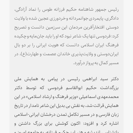
رئیس جمهور شاهنامه حکیم فرزانه طوس را نماد آزادگی،
دادگری، پایمردی جوانمردانه و خردورزی عجین شده با ولایت
دوستی افتخارآفرین مردمان این سرزمین دانست و تصریح
کرد‌: فردوسی تنها یک شاعر نبود که او را باید جان‌مایه و چکیده
فرهنگ ایران اسلامی دانست که هویت ایرانی را بر دو بال
ایران‌دوستی و ولایت‌پذیری خاندان عصمت و طهارت(ع)، در
مسیر کمال به پرواز درآورد.
دکتر سید ابراهمی رئیسی در پیامی به همایش ملی
بزرگداشت حکیم ابوالقاسم فردوسی که توسط دکتر
محمدمهدی اسماعیلی «وزیر فرهنگ و ارشاد اسلامی» در این
همایش قرائت شد، به نقش بی بدیل این شاعر نامدار در تاریخ
زبان فارسی و در مسیر تکامل تمدن درخشان ایرانی-اسلامی
اشاره کرد و افزود:‌ اکنون کوشش برای بزرگ داشتن و
بازشناسی اندیشه و هنر این حکیم فرزانه، به جامعه امروز و