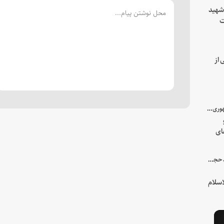
 شهید
ت
یه
 از
با میزبانی سرپرست ریاست جمهوری صورت گرفت؛
ای
هور
در جمع خانواده و نزدیکان شهید حجت‌الاسلام‌والمسلمین رئیسی:
سلام