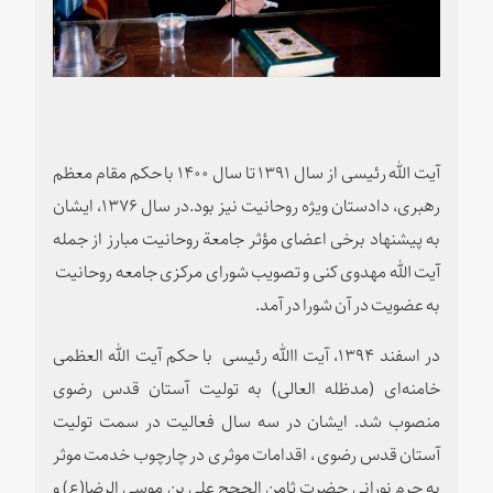
آیت الله رئیسی از سال ۱۳۹۱ تا سال ۱۴۰۰ با حکم مقام معظم
رهبری، دادستان ویژه روحانیت نیز بود.
در سال ۱۳۷۶، ایشان
به پیشنهاد برخی اعضای مؤثر جامعة روحانیت مبارز از جمله
آیت‌ الله مهدوی کنی و تصویب شورای مرکزی جامعه روحانیت
به عضویت در آن شورا در آمد
.
در اسفند ۱۳۹۴، آیت االله رئیسی با حکم آیت الله العظمی
خامنه‌ای (
مدظله العالی
) به تولیت آستان قدس رضوی
منصوب شد
.
ایشان در سه سال فعالیت در سمت تولیت
آستان قدس رضوی
، اقدامات موثری در چارچوب خدمت موثر
به حرم نورانی حضرت ثامن الحجج علی بن موسی الرضا(ع) و