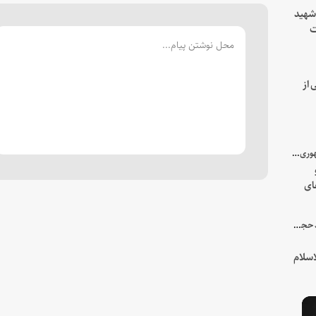
 شهید
ت
یه
 از
با میزبانی سرپرست ریاست جمهوری صورت گرفت؛
ای
هور
در جمع خانواده و نزدیکان شهید حجت‌الاسلام‌والمسلمین رئیسی:
سلام