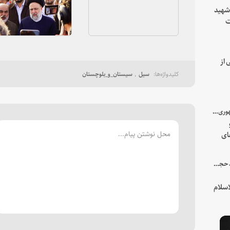
 شهید
ت
یه
 از
سیل
سیستان_و_بلوچستان
با میزبانی سرپرست ریاست جمهوری صورت گرفت؛
ای
هور
در جمع خانواده و نزدیکان شهید حجت‌الاسلام‌والمسلمین رئیسی:
سلام