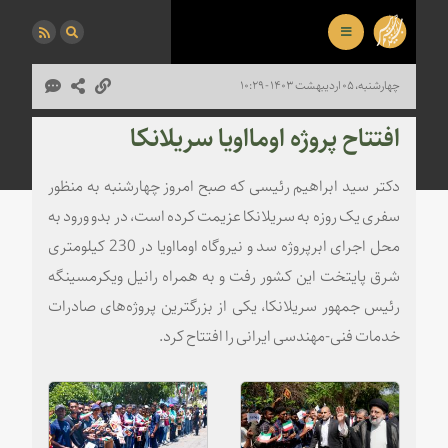
چهارشنبه، ۰۵ اردیبهشت ۱۴۰۳ - ۱۰:۲۹
افتتاح پروژه اومااویا سریلانکا
دکتر سید ابراهیم رئیسی که صبح امروز چهارشنبه به منظور
سفری یک روزه به سریلانکا عزیمت کرده است، در بدو ورود به
محل اجرای ابرپروژه سد و نیروگاه اومااویا در 230 کیلومتری
شرق پایتخت این کشور رفت و به همراه رانیل ویکرمسینگه
رئیس جمهور سریلانکا، یکی از بزرگترین پروژه‌های صادرات
خدمات فنی-مهندسی ایرانی را افتتاح کرد.