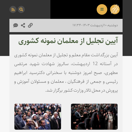
دوشنبه، ۱۰ اردیبهشت ۱۴۰۳ - ۱۷:۳۴
آیین تجلیل از معلمان نمونه کشوری
آیین بزرگداشت مقام معلم و تجلیل از معلمان نمونه کشوری
در آستانه 12 اردیبهشت، سالروز شهادت شهید مرتضی
مطهری، صبح امروز دوشنبه با سخنرانی دکترسید ابراهیم
رئیسی و جمعی از فرهنگیان ، معلمان و مسئولان آموزش و
پرورش در محل تالار وزارت کشور برگزار شد.