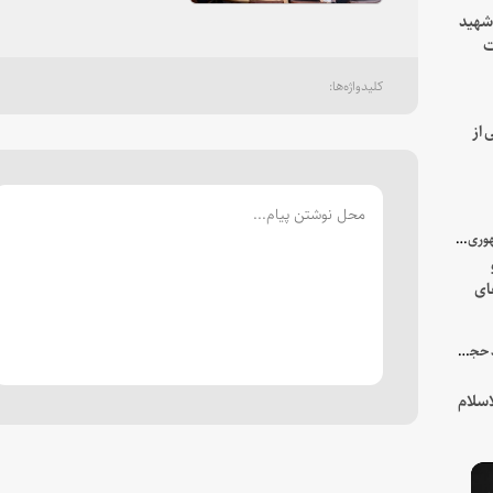
 شهید
ت
یه
 از
با میزبانی سرپرست ریاست جمهوری صورت گرفت؛
ای
هور
در جمع خانواده و نزدیکان شهید حجت‌الاسلام‌والمسلمین رئیسی:
سلام