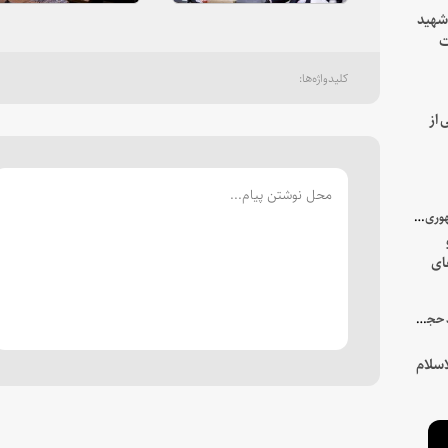
 شهید
ت
یه
 از
با میزبانی سرپرست ریاست جمهوری صورت گرفت؛
ای
هور
در جمع خانواده و نزدیکان شهید حجت‌الاسلام‌والمسلمین رئیسی:
سلام