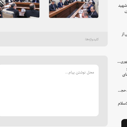
 شهید
ت
یه
 از
با میزبانی سرپرست ریاست جمهوری صورت گرفت؛
ای
هور
در جمع خانواده و نزدیکان شهید حجت‌الاسلام‌والمسلمین رئیسی:
سلام