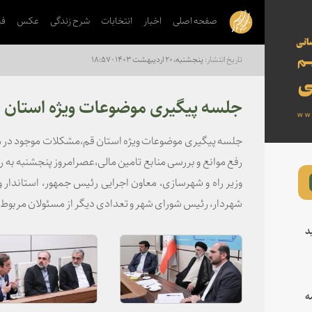
صفحه اصلی
اخبار
انتخابات
شرح زندگی
عکس
فی
پنجشنبه، ۲۰ اردیبهشت ۱۴۰۳ - ۱۸:۵۷
جلسه پیگیری موضوعات ویژه استان 
جلسه پیگیری موضوعات ویژه استان قم،مشکلات موجود در مسی
رفع موانع و بررسی منابع تامین مالی،عصرامروز پنجشنبه به 
وزیر راه و شهرسازی، معاون اجرایی رئیس جمهور، استاندار
شهردار، رئیس شورای شهر و تعدادی دیگر از مسئولان مربوط ب
د
ه