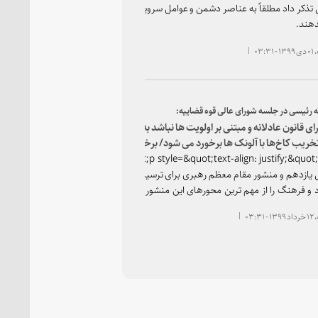
تذکر داد مطلقاً به عناصر دشمن و عوامل سرویس های بیگانه اجازه خودنمایی و توطئه 
دهند.
۰۳:۳
اگر اجرای قانون عادلانه و مبتنی بر اولویت ‎ها نباشد به ‎جای قاچاق سازمان ‎یافته با کولب
جای تخریب کاخ‎ها با آلونک ‎ها برخورد می‎ شود/ برخورد دستگاه قضا با عامل جنایت گیلان
&lt;p style=&quot;text-align: justify;&quot;&gt;رئیس قوه قضاییه با اشاره به آغاز به
ازدهم و منشور مقام معظم رهبری برای ترسیم نقشه راه نمایندگان جدید ملت، توجه ب
 و فرهنگ را از مهم ترین محورهای این منشور دانست و بر تعامل دستگاه قضایی با قو
 اهداف و برنامه&amp;lrm;های نهاد قانونگذاری تأکید کرد.&lt;/p&gt;
۰۳:۳