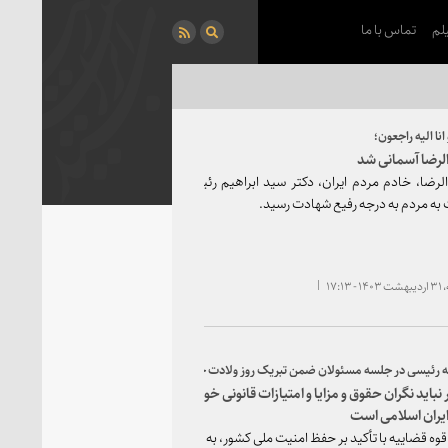
لم
تماس با ما
و انا الیه راجعون؛
لرضا آسمانی شد
لرضا، خادم مردم ایران، دکتر سید ابراهیم رئیسی، رئیس جمهوری اسلامی ایران در را
ه مردم به درجه رفیع شهادت رسید.
۱۷:۱۳
له رئیسی در جلسه مسئولان ضمن تبریک روز ولادت حضرت زینب (س) و تقدیر از خدمات پرستارا
 نباید نگران حقوق و مزایا و امتیازات قانونی خود باشد/ باطل‌السحر تحریم‌ها، قوی
یران اسلامی است
رئیس قوه قضاییه با تأکید بر حفظ امنیت ملی کشور، به دستگاه‎ های اطلاعاتی و امنیتی و وا