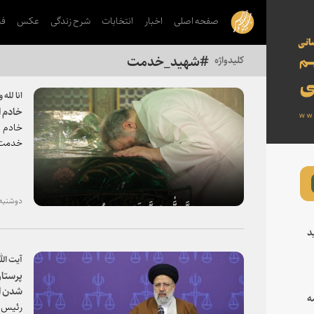
صفحه اصلی
اخبار
انتخابات
شرح زندگی
عکس
فی
شهید_خدمت
انا لله 
خادم ا
خادم ا
خدمت ب
دوشنبه، ۳۱ اردیبهشت ۱۴۰۳ - 
د
آیت ال
پرستار
شدن ا
ه