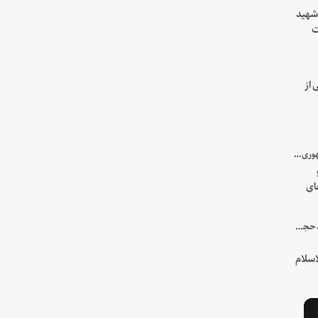
 شهید
ت
یه
 از
با میزبانی سرپرست ریاست جمهوری صورت گرفت؛
ای
هور
در جمع خانواده و نزدیکان شهید حجت‌الاسلام‌والمسلمین رئیسی:
سلام