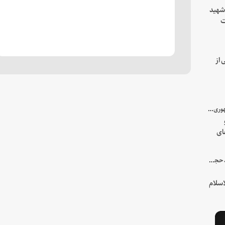
 شهید
ت
یه
 از
با میزبانی سرپرست ریاست جمهوری صورت گرفت؛
ای
هور
در جمع خانواده و نزدیکان شهید حجت‌الاسلام‌والمسلمین رئیسی:
سلام