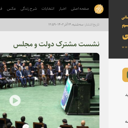
صفحه اصلی
اخبار
انتخابات
شرح زندگی
عکس
فی
سه شنبه، ۱۴ آذر ۱۴۰۲ - ۱۲:۵۹
نشست مشترک دولت و مجلس
د
lay
ه
deo