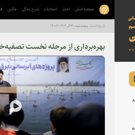
صفحه اصلی
اخبار
انتخابات
شرح زندگی
عکس
فی
پنجشنبه، ۳۰ آذر ۱۴۰۲ - ۱۴:۰۲
بهره‌برداری از مرحله نخست تصفیه‌خ
د
lay
ه
deo