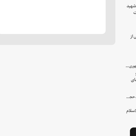
 شهید
ت
یه
 از
با میزبانی سرپرست ریاست جمهوری صورت گرفت؛
ای
هور
در جمع خانواده و نزدیکان شهید حجت‌الاسلام‌والمسلمین رئیسی:
سلام