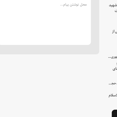
 شهید
ت
یه
 از
با میزبانی سرپرست ریاست جمهوری صورت گرفت؛
ای
هور
در جمع خانواده و نزدیکان شهید حجت‌الاسلام‌والمسلمین رئیسی:
سلام