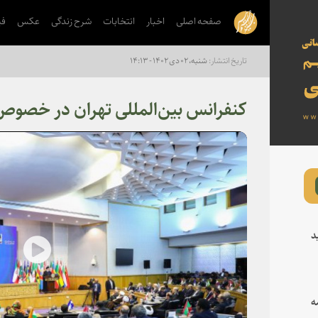
صفحه اصلی
اخبار
انتخابات
شرح زندگی
عکس
فی
شنبه، ۰۲ دی ۱۴۰۲ - ۱۴:۱۳
کنفرانس بین‌المللی تهران در خصو
د
lay
ه
deo