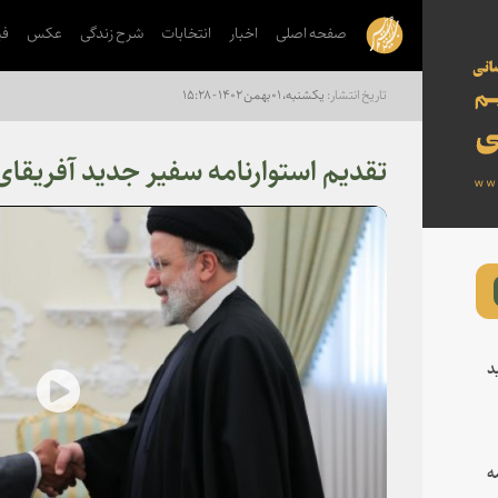
صفحه اصلی
اخبار
انتخابات
شرح زندگی
عکس
فی
یکشنبه، ۰۱ بهمن ۱۴۰۲ - ۱۵:۲۸
تقدیم استوارنامه سفیر جدید آفریقا
د
lay
ه
deo