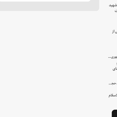
 شهید
ت
یه
 از
با میزبانی سرپرست ریاست جمهوری صورت گرفت؛
ای
هور
در جمع خانواده و نزدیکان شهید حجت‌الاسلام‌والمسلمین رئیسی:
سلام