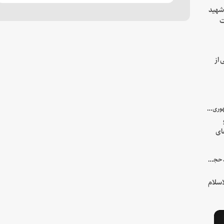
 شهید
ت
یه
 از
با میزبانی سرپرست ریاست جمهوری صورت گرفت؛
ای
هور
در جمع خانواده و نزدیکان شهید حجت‌الاسلام‌والمسلمین رئیسی:
سلام