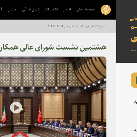
صفحه اصلی
اخبار
انتخابات
شرح زندگی
عکس
فی
چهارشنبه، ۰۴ بهمن ۱۴۰۲ - ۱۵:۴۵
هشتمین نشست شورای عالی همکاری‌ه
د
lay
ه
deo