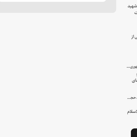
 شهید
ت
یه
 از
با میزبانی سرپرست ریاست جمهوری صورت گرفت؛
ای
هور
در جمع خانواده و نزدیکان شهید حجت‌الاسلام‌والمسلمین رئیسی:
سلام