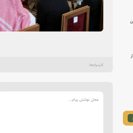
deo
ن
ز