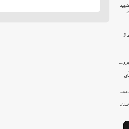
 شهید
ت
یه
 از
با میزبانی سرپرست ریاست جمهوری صورت گرفت؛
ای
هور
در جمع خانواده و نزدیکان شهید حجت‌الاسلام‌والمسلمین رئیسی:
سلام