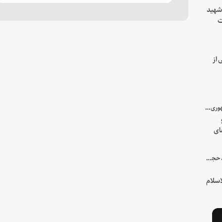
 شهید
ت
یه
 از
با میزبانی سرپرست ریاست جمهوری صورت گرفت؛
ای
هور
در جمع خانواده و نزدیکان شهید حجت‌الاسلام‌والمسلمین رئیسی:
سلام