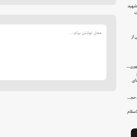
 شهید
ت
یه
 از
با میزبانی سرپرست ریاست جمهوری صورت گرفت؛
ای
هور
در جمع خانواده و نزدیکان شهید حجت‌الاسلام‌والمسلمین رئیسی:
سلام