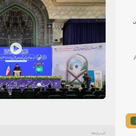
ن
lay
ز
deo