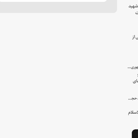
 شهید
ت
یه
 از
با میزبانی سرپرست ریاست جمهوری صورت گرفت؛
ای
هور
در جمع خانواده و نزدیکان شهید حجت‌الاسلام‌والمسلمین رئیسی:
سلام