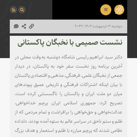
دوشنبه، ۰۳ اردیبهشت ۱۴۰۳ - ۲۰:۴۲
نشست صمیمی با نخبگان پاکستانی
دکتر سید ابراهیم رئیسی شامگاه دوشنبه به وقت محلی در
آخرین برنامه روز نخست سفر خود به پاکستان، در دیدار
جمعی از نخبگان علمی، فرهنگی، مذهبی و اقتصادی پاکستان
با بیان اینکه اشتراکات فرهنگی و تاریخی عمیق پیوندهای
میان دو ملت ایران و پاکستان را ناگسستنی کرده است،
تصریح کرد: جمهوری اسلامی ایران پرچم خداخواهی،
عدالت‌خواهی و حق‌خواهی را برافراشت و تمام مردمی که از
ظلم و ستم ناحق در سراسر عالم به ستوه آمده بودند، دلداده
نظامی شدند که پرچم مبارزه با ظلم و استعمار و هدف بزرگ