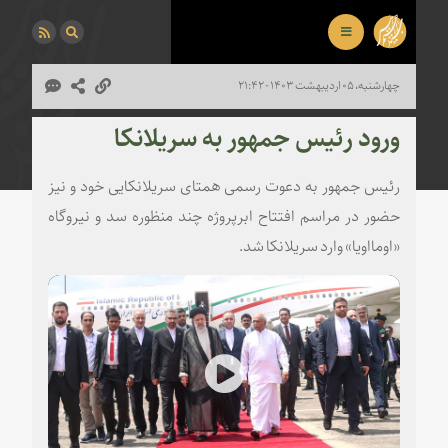
چهارشنبه، ۰۵ اردیبهشت ۱۴۰۳ - ۲۱:۴۲
ورود رئیس جمهور به سریلانکا
رئیس جمهور به دعوت رسمی همتای سریلانکایی خود و نیز
حضور در مراسم افتتاح ابرپروژه چند منظوره سد و نیروگاه
«اومااویا» وارد سریلانکا شد.
Play