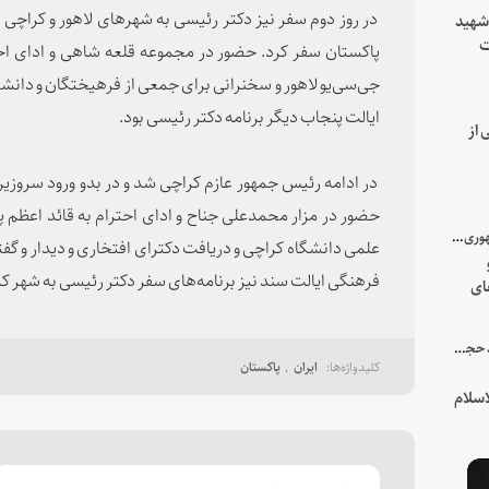
در روز دوم سفر نیز دکتر رئیسی به شهرهای لاهور و کراچی
 شهید
ت
پاکستان سفر کرد. حضور در مجموعه قلعه شاهی و ادای احت
یه
جی‌سی‌یو لاهور و سخنرانی برای جمعی از فرهیختگان و دان
ایالت پنجاب دیگر برنامه دکتر رئیسی بود.
 از
در ادامه رئیس جمهور عازم کراچی شد و در بدو ورود سروزیر و
حضور در مزار محمدعلی جناح و ادای احترام به قائد اعظم
با میزبانی سرپرست ریاست جمهوری صورت گرفت؛
علمی دانشگاه کراچی و دریافت دکترای افتخاری و دیدار و گفت
فرهنگی ایالت سند نیز برنامه‌های سفر دکتر رئیسی به شهر کر
ای
هور
در جمع خانواده و نزدیکان شهید حجت‌الاسلام‌والمسلمین رئیسی:
ایران
پاکستان
سلام