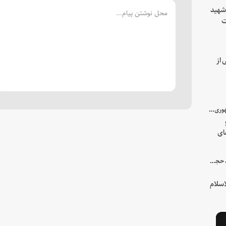
 شهید
ت
یه
 از
با میزبانی سرپرست ریاست جمهوری صورت گرفت؛
ای
هور
در جمع خانواده و نزدیکان شهید حجت‌الاسلام‌والمسلمین رئیسی:
سلام