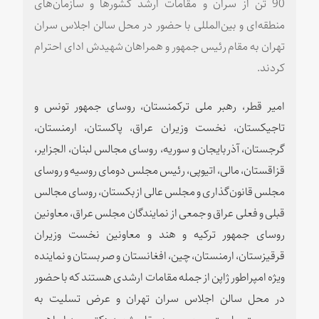
90 تن از سران و مقامات ارشد کشورها و سازمان‌های
منطقه‌ای و بین‌المللی با حضور در محل سالن اجلاس سران
تهران به مقام رئیس جمهور و همراهان شهیدش ادای احترام
کردند.
امیر قطر، رهبر ملی ترکمنستان، روسای جمهور تونس و
تاجیکستان، نخست وزیران عراق، پاکستان، ارمنستان،
گرجستان، آذربایجان و سوریه، روسای مجالس لبنان، الجزایر،
قزاقستان، مالی، اتیوپی، رئیس مجلس دومای روسیه و روسای
مجلس قانون‌گذاری و مجلس عالی ازبکستان، روسای مجالس
قبلی و فعلی عراق و جمعی از نمایندگان مجلس عراق، معاونین
روسای جمهور ترکیه و هند و معاونین نخست وزیران
قرقیزستان، ارمنستان، چین، افغانستان و صربستان و نماینده
ویژه امپراطور ژاپن از جمله مقامات ارشدی هستند که با حضور
در محل سالن اجلاس سران تهران و عرض تسلیت به
سرپرست ریاست جمهوری، به مقام شهید دکتر سید ابراهیم