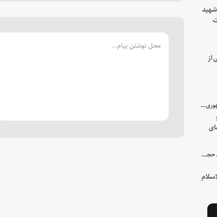
 شهید
ت
یه
 از
با میزبانی سرپرست ریاست جمهوری صورت گرفت؛
ای
هور
در جمع خانواده و نزدیکان شهید حجت‌الاسلام‌والمسلمین رئیسی:
سلام