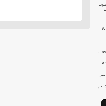
 شهید
ت
یه
 از
با میزبانی سرپرست ریاست جمهوری صورت گرفت؛
ای
هور
در جمع خانواده و نزدیکان شهید حجت‌الاسلام‌والمسلمین رئیسی:
سلام