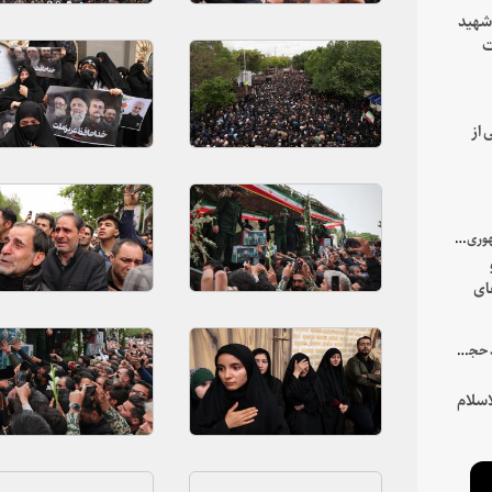
 شهید
ت
یه
 از
با میزبانی سرپرست ریاست جمهوری صورت گرفت؛
ای
هور
در جمع خانواده و نزدیکان شهید حجت‌الاسلام‌والمسلمین رئیسی:
سلام